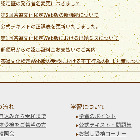
認定証の発行者名変更につきまして
第2回茶道文化検定Web版の新機能について
公式テキストの正誤表を更新いたしました。
第1回茶道文化検定Web版における出題ミスについて
郵便局からの認定証料金お支払いのご案内
茶道文化検定Web版の受検における不正行為の防止対策につ
の流れ
学習について
申込みから受検まで
学習のポイント
体受検をご希望の方
公式テキスト・問題集
績照会
お試し受検コーナー