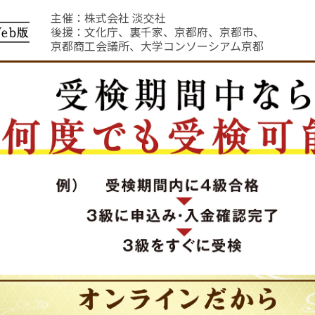
主催：株式会社 淡交社
後援：文化庁、裏千家、京都府、京都市、
京都商工会議所、大学コンソーシアム京都