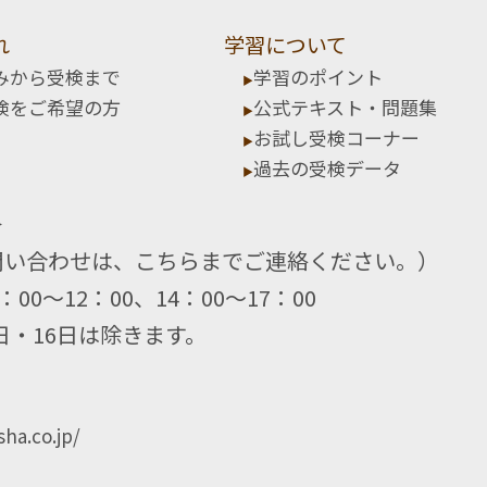
れ
学習について
みから受検まで
学習のポイント
検をご希望の方
公式テキスト・問題集
お試し受検コーナー
過去の受検データ
＞
問い合わせは、こちらまでご連絡ください。）
：00～12：00、14：00～17：00
日・16日は除きます。
ha.co.jp/