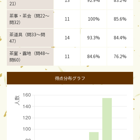
13
92.9%
83.2%
21）
茶事・茶会（問22〜
11
100%
85.6%
問32）
茶道具（問33〜問
14
93.3%
84.4%
47）
茶室・露地（問48〜
11
84.6%
76.2%
問60）
得点分布グラフ