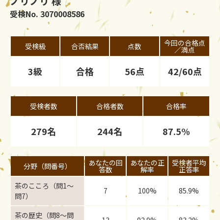
ノリノリ 様
受検No. 3070008586
今回の合格点
受検級
合否結果
点数
／満点
3級
合格
56点
42/60点
受検者数
合格者数
合格率
279名
244名
87.5%
あなたの回
あなたの正
受検者平均
分野（問番号）
答数
解率
正答率
茶のこころ（問1〜
7
100%
85.9%
問7）
茶の歴史（問8〜問