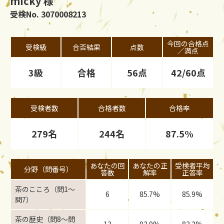
micky 様
受検No. 3070008213
今回の合格点
受検級
合否結果
点数
／満点
3級
合格
56点
42/60点
受検者数
合格者数
合格率
279名
244名
87.5%
あなたの回
あなたの正
受検者平均
分野（問番号）
答数
解率
正答率
茶のこころ（問1〜
6
85.7%
85.9%
問7）
茶の歴史（問8〜問