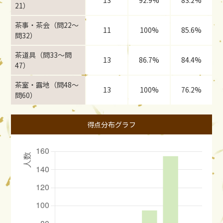
13
92.9%
83.2%
21）
茶事・茶会（問22〜
11
100%
85.6%
問32）
茶道具（問33〜問
13
86.7%
84.4%
47）
茶室・露地（問48〜
13
100%
76.2%
問60）
得点分布グラフ