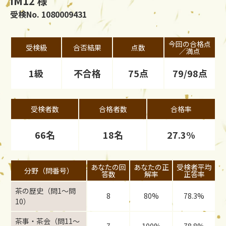
IM12 様
受検No. 1080009431
今回の合格点
受検級
合否結果
点数
／満点
1級
不合格
75点
79/98点
受検者数
合格者数
合格率
66名
18名
27.3%
あなたの回
あなたの正
受検者平均
分野（問番号）
答数
解率
正答率
茶の歴史（問1〜問
8
80%
78.3%
10）
茶事・茶会（問11〜