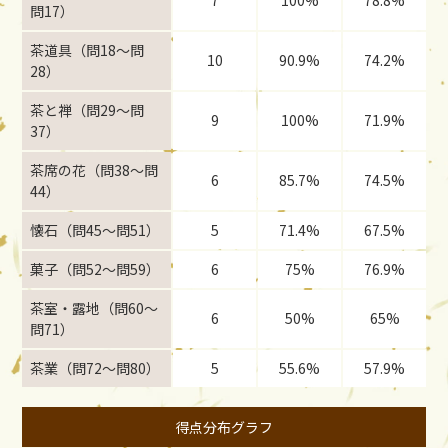
7
100%
78.8%
問17）
茶道具（問18〜問
10
90.9%
74.2%
28）
茶と禅（問29〜問
9
100%
71.9%
37）
茶席の花（問38〜問
6
85.7%
74.5%
44）
懐石（問45〜問51）
5
71.4%
67.5%
菓子（問52〜問59）
6
75%
76.9%
茶室・露地（問60〜
6
50%
65%
問71）
茶業（問72〜問80）
5
55.6%
57.9%
得点分布グラフ