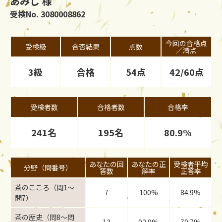
あみじ 様
受検No. 3080008862
今回の合格点
受検級
合否結果
点数
／満点
3級
合格
54点
42/60点
受検者数
合格者数
合格率
241名
195名
80.9%
あなたの回
あなたの正
受検者平均
分野（問番号）
答数
解率
正答率
茶のこころ（問1〜
7
100%
84.9%
問7）
茶の歴史（問8〜問