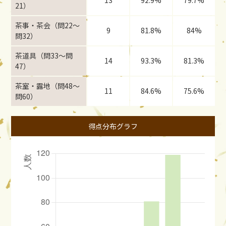
13
92.9%
79.7%
21）
茶事・茶会（問22〜
9
81.8%
84%
問32）
茶道具（問33〜問
14
93.3%
81.3%
47）
茶室・露地（問48〜
11
84.6%
75.6%
問60）
得点分布グラフ