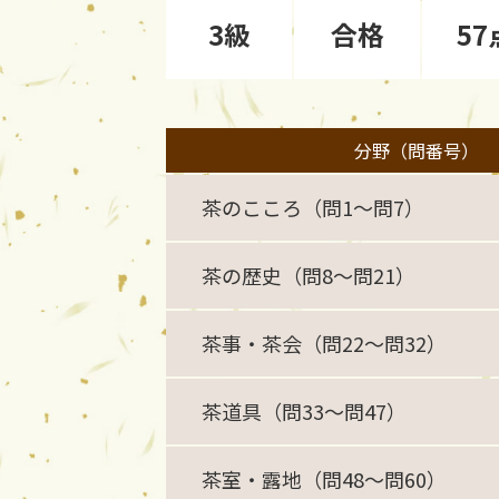
3級
合格
57
分野（問番号）
茶のこころ（問1〜問7）
茶の歴史（問8〜問21）
茶事・茶会（問22〜問32）
茶道具（問33〜問47）
茶室・露地（問48〜問60）