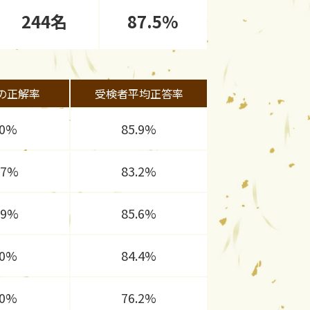
244名
87.5%
の正解率
受検者平均正答率
00%
85.9%
.7%
83.2%
.9%
85.6%
00%
84.4%
00%
76.2%