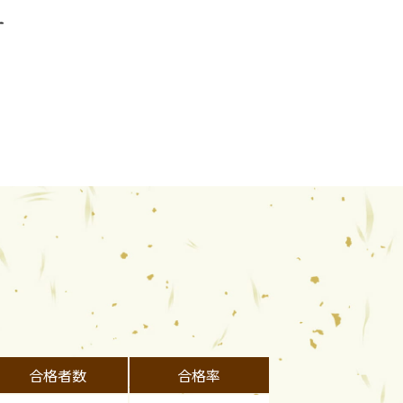
す
合格者数
合格率