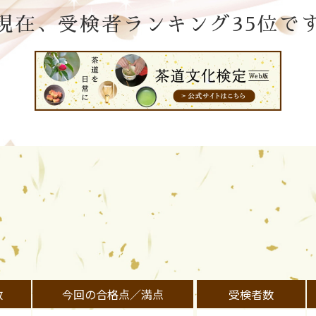
現在、受検者ランキング35位で
数
今回の合格点／満点
受検者数