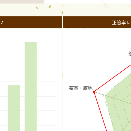
フ
正答率レ