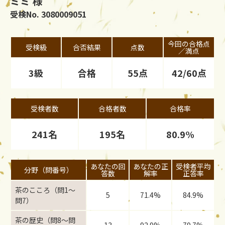
ミミ 様
受検No. 3080009051
今回の合格点
受検級
合否結果
点数
／満点
3級
合格
55点
42/60点
受検者数
合格者数
合格率
241名
195名
80.9%
あなたの回
あなたの正
受検者平均
分野（問番号）
答数
解率
正答率
茶のこころ（問1〜
5
71.4%
84.9%
問7）
茶の歴史（問8〜問