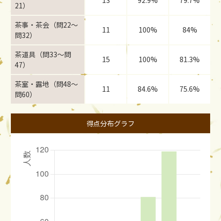
13
92.9%
79.7%
21）
茶事・茶会（問22〜
11
100%
84%
問32）
茶道具（問33〜問
15
100%
81.3%
47）
茶室・露地（問48〜
11
84.6%
75.6%
問60）
得点分布グラフ