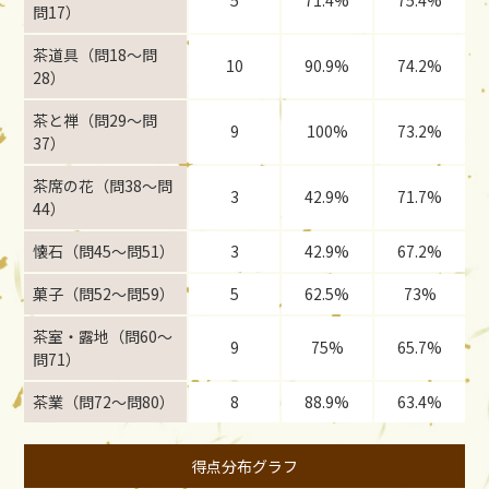
5
71.4%
75.4%
問17）
茶道具（問18〜問
10
90.9%
74.2%
28）
茶と禅（問29〜問
9
100%
73.2%
37）
茶席の花（問38〜問
3
42.9%
71.7%
44）
懐石（問45〜問51）
3
42.9%
67.2%
菓子（問52〜問59）
5
62.5%
73%
茶室・露地（問60〜
9
75%
65.7%
問71）
茶業（問72〜問80）
8
88.9%
63.4%
得点分布グラフ