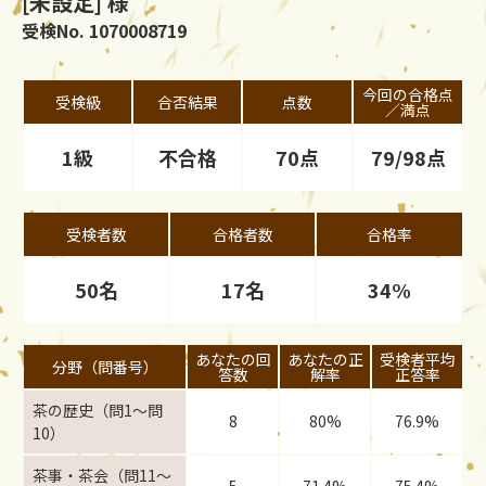
[未設定] 様
受検No. 1070008719
今回の合格点
受検級
合否結果
点数
／満点
1級
不合格
70点
79/98点
受検者数
合格者数
合格率
50名
17名
34%
あなたの回
あなたの正
受検者平均
分野（問番号）
答数
解率
正答率
茶の歴史（問1〜問
8
80%
76.9%
10）
茶事・茶会（問11〜