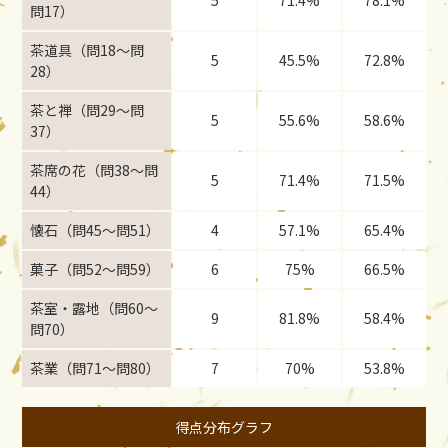
5
71.4%
78.1%
問17）
茶道具（問18〜問
5
45.5%
72.8%
28）
茶と禅（問29〜問
5
55.6%
58.6%
37）
茶席の花（問38〜問
5
71.4%
71.5%
44）
懐石（問45〜問51）
4
57.1%
65.4%
菓子（問52〜問59）
6
75%
66.5%
茶室・露地（問60〜
9
81.8%
58.4%
問70）
茶業（問71〜問80）
7
70%
53.8%
得点分布グラフ