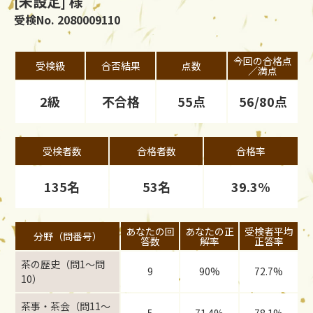
[未設定] 様
受検No. 2080009110
今回の合格点
受検級
合否結果
点数
／満点
2級
不合格
55点
56/80点
受検者数
合格者数
合格率
135名
53名
39.3%
あなたの回
あなたの正
受検者平均
分野（問番号）
答数
解率
正答率
茶の歴史（問1〜問
9
90%
72.7%
10）
茶事・茶会（問11〜