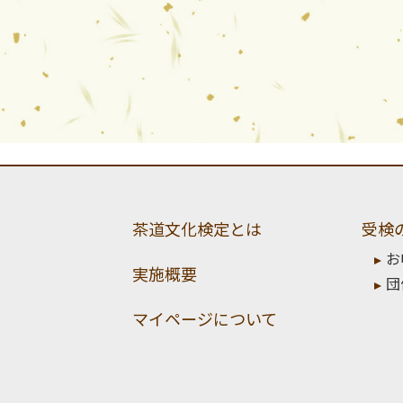
茶道文化検定とは
受検
お
実施概要
団
マイページについて