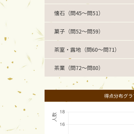
懐石（問45〜問51）
菓子（問52〜問59）
茶室・露地（問60〜問71）
茶業（問72〜問80）
得点分布グラ