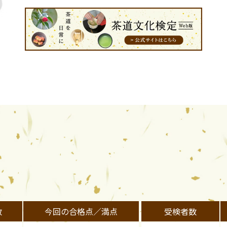
数
今回の合格点／満点
受検者数