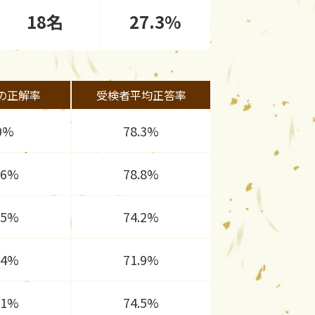
18名
27.3%
の正解率
受検者平均正答率
0%
78.3%
.6%
78.8%
.5%
74.2%
.4%
71.9%
.1%
74.5%