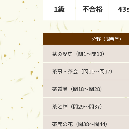
1級
不合格
43
分野（問番号）
茶の歴史（問1〜問10）
茶事・茶会（問11〜問17）
茶道具（問18〜問28）
茶と禅（問29〜問37）
茶席の花（問38〜問44）