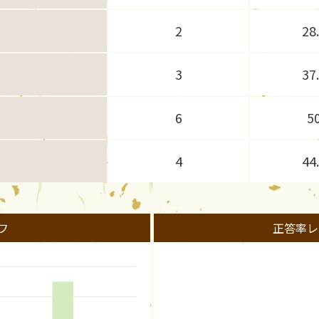
2
28
3
37
6
5
4
44
フ
正答率レ