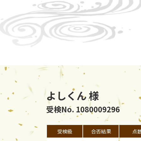
よしくん 様
受検No. 1080009296
受検級
合否結果
点