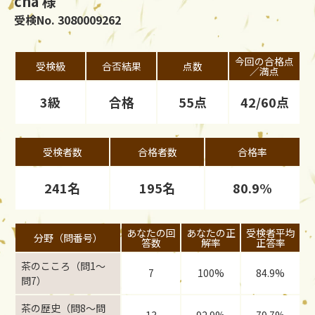
cha 様
受検No. 3080009262
今回の合格点
受検級
合否結果
点数
／満点
3級
合格
55点
42/60点
受検者数
合格者数
合格率
241名
195名
80.9%
あなたの回
あなたの正
受検者平均
分野（問番号）
答数
解率
正答率
茶のこころ（問1〜
7
100%
84.9%
問7）
茶の歴史（問8〜問