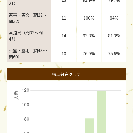
13
92.9%
79.7%
21）
茶事・茶会（問22〜
11
100%
84%
問32）
茶道具（問33〜問
14
93.3%
81.3%
47）
茶室・露地（問48〜
10
76.9%
75.6%
問60）
得点分布グラフ