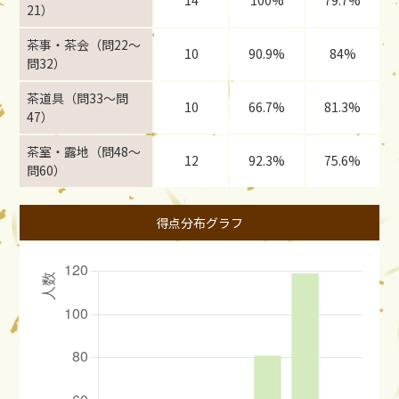
14
100%
79.7%
21）
茶事・茶会（問22〜
10
90.9%
84%
問32）
茶道具（問33〜問
10
66.7%
81.3%
47）
茶室・露地（問48〜
12
92.3%
75.6%
問60）
得点分布グラフ