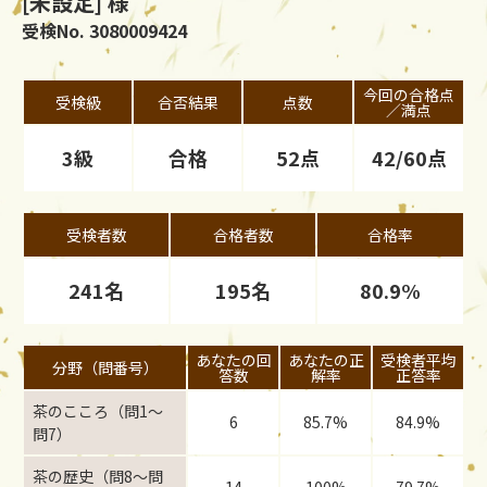
[未設定] 様
受検No. 3080009424
今回の合格点
受検級
合否結果
点数
／満点
3級
合格
52点
42/60点
受検者数
合格者数
合格率
241名
195名
80.9%
あなたの回
あなたの正
受検者平均
分野（問番号）
答数
解率
正答率
茶のこころ（問1〜
6
85.7%
84.9%
問7）
茶の歴史（問8〜問