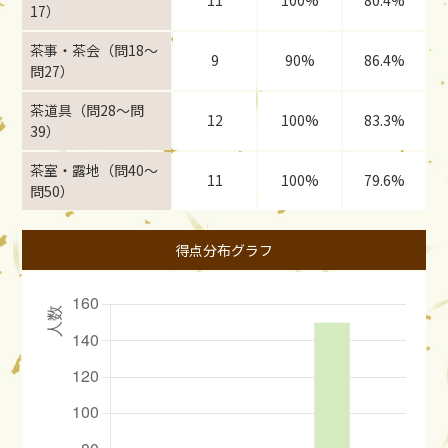
11
100%
80.4%
17）
茶事・茶会（問18〜
9
90%
86.4%
問27）
茶道具（問28〜問
12
100%
83.3%
39）
茶室・露地（問40〜
11
100%
79.6%
問50）
得点分布グラフ