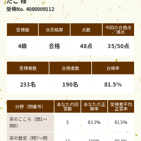
たこ 様
受検No. 4080009112
今回の合格点
受検級
合否結果
点数
／満点
4級
合格
48点
35/50点
受検者数
合格者数
合格率
233名
190名
81.5%
あなたの回
あなたの正
受検者平均
分野（問番号）
答数
解率
正答率
茶のこころ（問1〜
5
83.3%
81.5%
問6）
茶の歴史（問7〜問