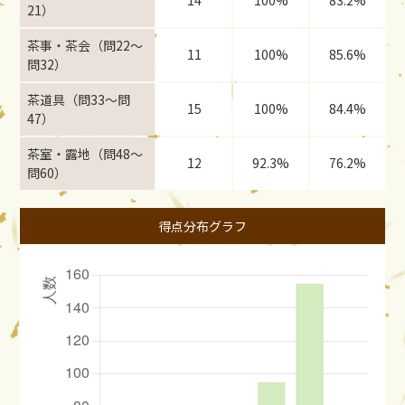
14
100%
83.2%
21）
茶事・茶会（問22〜
11
100%
85.6%
問32）
茶道具（問33〜問
15
100%
84.4%
47）
茶室・露地（問48〜
12
92.3%
76.2%
問60）
得点分布グラフ