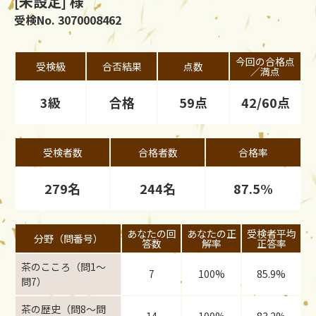
[未設定] 様
受検No. 3070008462
今回の合格点
受検級
合否結果
点数
／満点
3級
合格
59点
42/60点
受検者数
合格者数
合格率
279名
244名
87.5%
あなたの回
あなたの正
受検者平均
分野（問番号）
答数
解率
正答率
茶のこころ（問1〜
7
100%
85.9%
問7）
茶の歴史（問8〜問